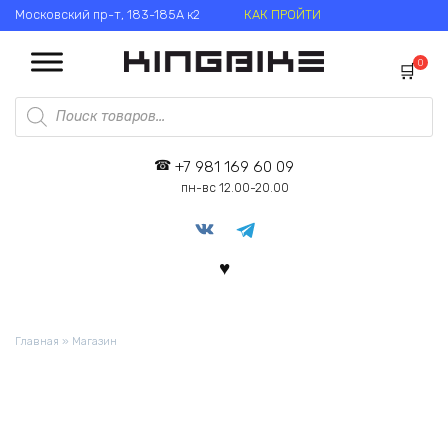
Перейти
Московский пр-т, 183-185А к2
КАК ПРОЙТИ
к
содержанию
0
Поиск
товаров
+7 981 169 60 09
пн-вс 12.00-20.00
Главная
»
Магазин