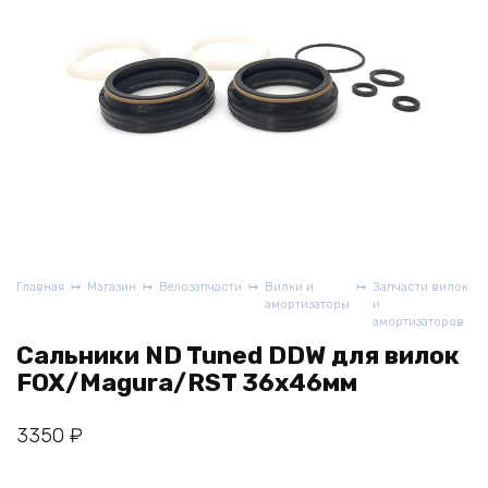
Главная
Магазин
Велозапчасти
Вилки и
Запчасти вилок
амортизаторы
и
амортизаторов
Сальники ND Tuned DDW для вилок
FOX/Magura/RST 36x46мм
3350
₽