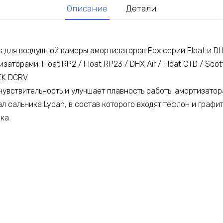
Описание
Детали
 для воздушной камеры амортизаторов Fox серии Float и DH
аторами: Float RP2 / Float RP23 / DHX Air / Float CTD / Sco
REK DCRV
чувствительность и улучшает плавность работы амортизатор
 сальника Lycan, в состав которого входят тефлон и графи
вка