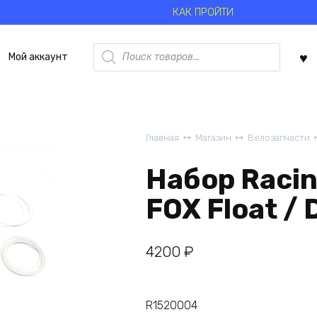
КАК ПРОЙТИ
Поиск
Мой аккаунт
товаров
Главная
Магазин
Велозапчасти
Набор Racin
FOX Float / 
4200
₽
R1520004