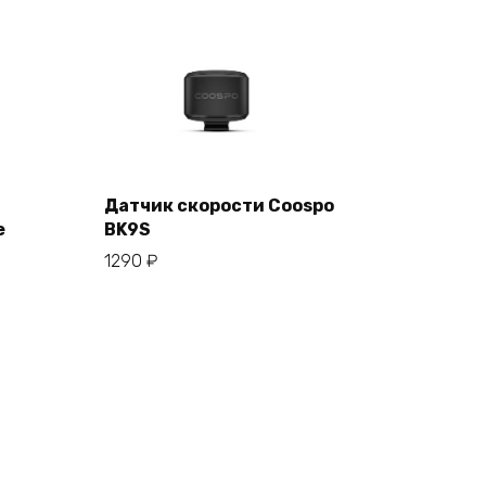
Датчик скорости Coospo
е
BK9S
В корзину
1290
₽