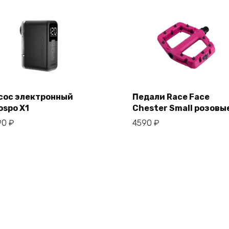
сос электронный
Педали Race Face
ospo X1
Chester Small розовы
В корзину
В корзину
90
₽
4590
₽