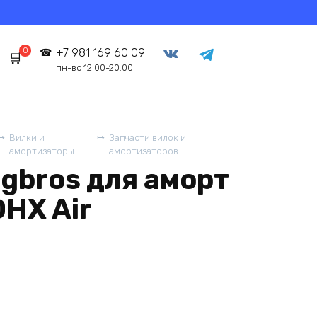
0
+7 981 169 60 09
пн-вс 12.00-20.00
Вилки и
Запчасти вилок и
амортизаторы
амортизаторов
gbros для аморт
DHX Air