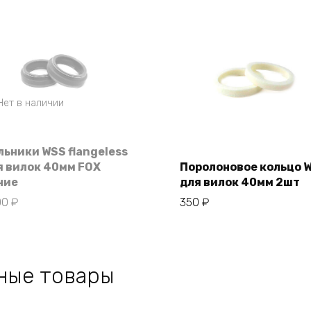
Нет в наличии
льники WSS flangeless
я вилок 40мм FOX
Поролоновое кольцо 
В корзину
ние
для вилок 40мм 2шт
00
₽
350
₽
ные товары