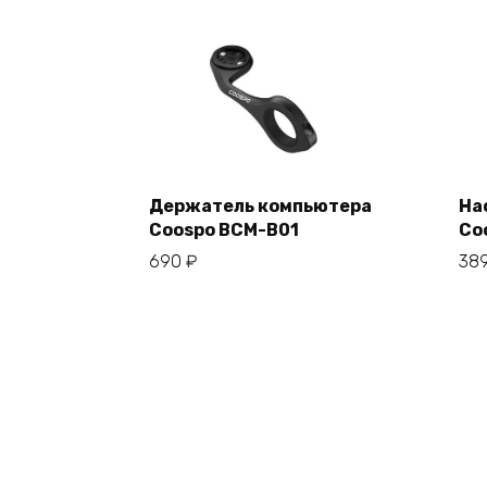
Держатель компьютера
На
Coospo BCM-B01
Co
В корзину
690
₽
38