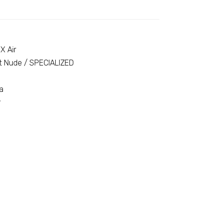
X Air
tt Nude / SPECIALIZED
а
т